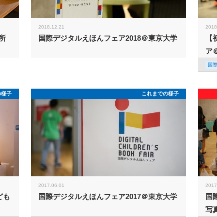
2018.12.21
2018
所
国際デジタルえほんフェア2018＠東京大学
【
ア
国
の様子
これまでの様子
2017.06.01
2017
ども
国際デジタルえほんフェア2017＠東京大学
国
写