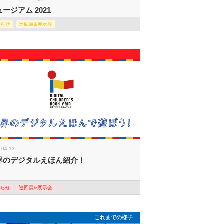
ージアム 2021
知らせ
巡回展&展示会
.04.13
界のデジタルえほん紹介！
知らせ
巡回展&展示会
これまでの様子