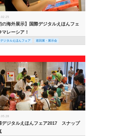
.02.25
初の海外展示】国際デジタルえほんフェ
＠マレーシア！
際デジタルえほんフェア
巡回展・展示会
.05.28
際デジタルえほんフェア2017 スナップ
真