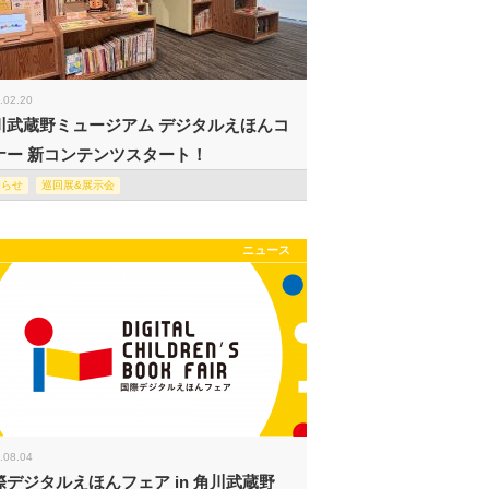
.02.20
川武蔵野ミュージアム デジタルえほんコ
ナー 新コンテンツスタート！
知らせ
巡回展&展示会
ニュース
.08.04
際デジタルえほんフェア in 角川武蔵野