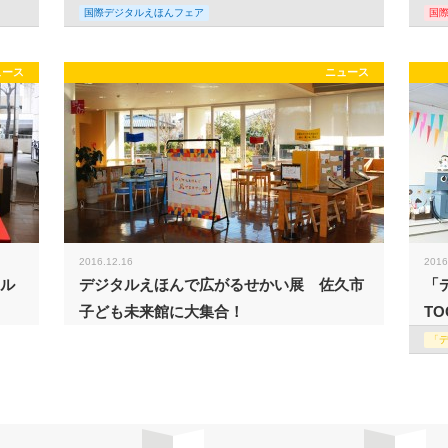
国際デジタルえほんフェア
国
ュース
ニュース
2016.12.16
2016
タル
デジタルえほんで広がるせかい展 佐久市
「
子ども未来館に大集合！
TO
「