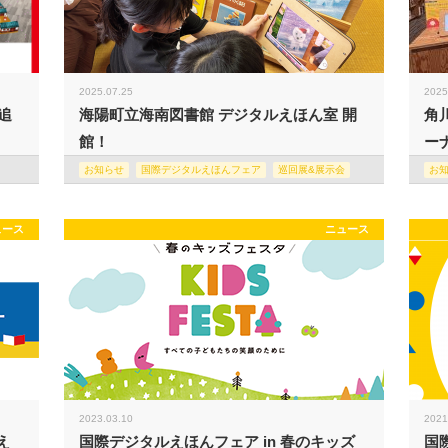
2025.07.25
2025
追
海陽町立海南図書館 デジタルえほん室 開
角
館！
ー
お知らせ
国際デジタルえほんフェア
巡回展&展示会
お
ュース
ニュース
2023.03.10
2021
え
国際デジタルえほんフェア in 春のキッズ
国