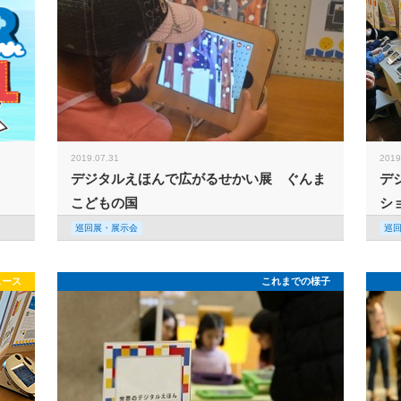
2019.07.31
2019
デジタルえほんで広がるせかい展 ぐんま
デ
こどもの国
シ
巡回展・展示会
巡
ュース
これまでの様子