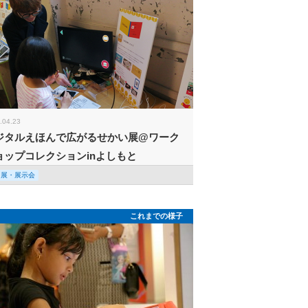
.04.23
ジタルえほんで広がるせかい展@ワーク
ョップコレクションinよしもと
回展・展示会
これまでの様子