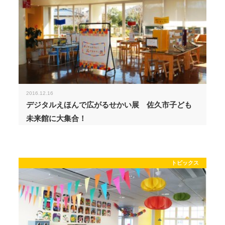
2016.12.16
デジタルえほんで広がるせかい展 佐久市子ども
未来館に大集合！
トピックス