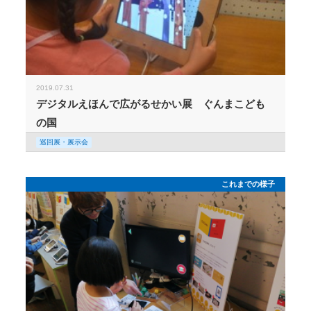
2019.07.31
デジタルえほんで広がるせかい展 ぐんまこども
の国
巡回展・展示会
これまでの様子