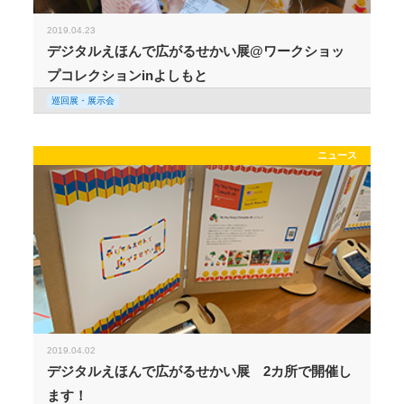
2019.04.23
デジタルえほんで広がるせかい展@ワークショッ
プコレクションinよしもと
巡回展・展示会
ニュース
2019.04.02
デジタルえほんで広がるせかい展 2カ所で開催し
ます！