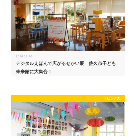
2016.12.16
デジタルえほんで広がるせかい展 佐久市子ども
未来館に大集合！
トピックス