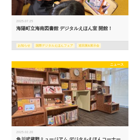
2025.07.25
海陽町立海南図書館 デジタルえほん室 開館！
お知らせ
国際デジタルえほんフェア
巡回展&展示会
ニュース
2025.02.20
角川武蔵野ミュージアム デジタルえほんコーナー