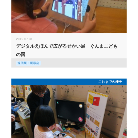
2019.07.31
デジタルえほんで広がるせかい展 ぐんまこども
の国
巡回展・展示会
これまでの様子