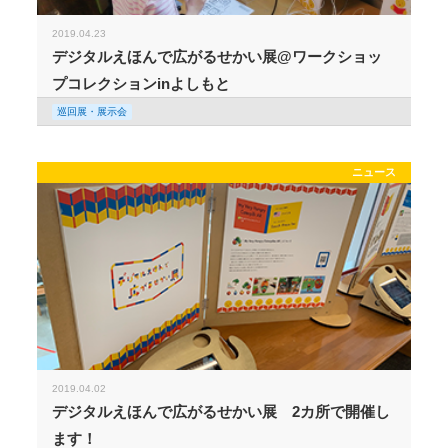
2019.04.23
デジタルえほんで広がるせかい展@ワークショッ
プコレクションinよしもと
巡回展・展示会
ニュース
2019.04.02
デジタルえほんで広がるせかい展 2カ所で開催し
ます！