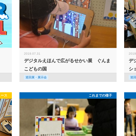
2019.07.31
2019
デジタルえほんで広がるせかい展 ぐんま
デ
こどもの国
シ
巡回展・展示会
巡
ュース
これまでの様子