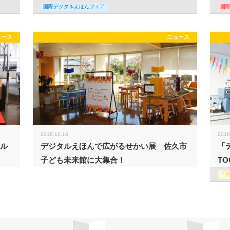
国際デジタルえほんフェア
国
ュース
ニュース
2016.12.16
2016
タル
デジタルえほんで広がるせかい展 佐久市
「
子ども未来館に大集合！
TO
「