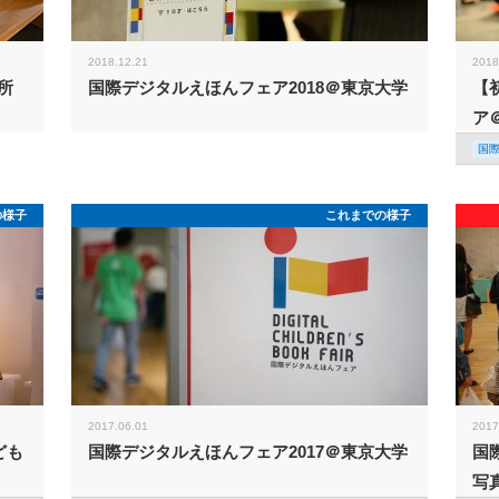
2018.12.21
2018
所
国際デジタルえほんフェア2018＠東京大学
【
ア
国
の様子
これまでの様子
2017.06.01
2017
ども
国際デジタルえほんフェア2017＠東京大学
国
写