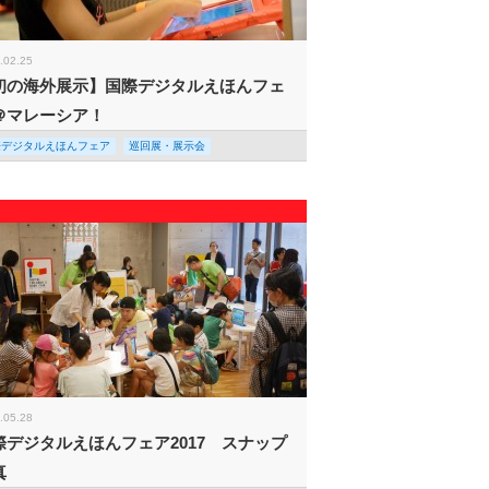
.02.25
初の海外展示】国際デジタルえほんフェ
＠マレーシア！
際デジタルえほんフェア
巡回展・展示会
.05.28
際デジタルえほんフェア2017 スナップ
真