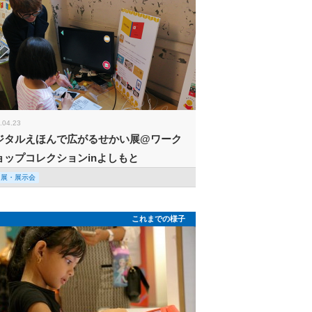
.04.23
ジタルえほんで広がるせかい展@ワーク
ョップコレクションinよしもと
回展・展示会
これまでの様子