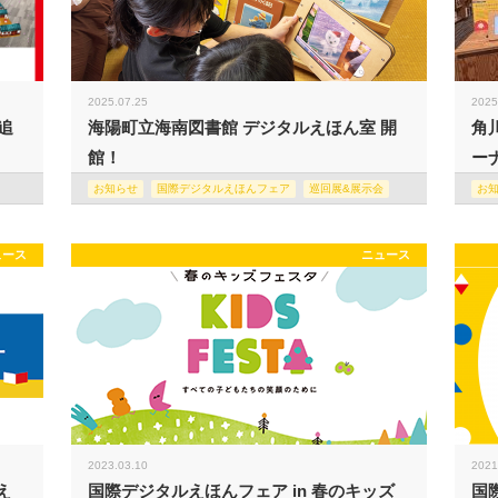
2025.07.25
2025
追
海陽町立海南図書館 デジタルえほん室 開
角
館！
ー
お知らせ
国際デジタルえほんフェア
巡回展&展示会
お
ュース
ニュース
2023.03.10
2021
え
国際デジタルえほんフェア in 春のキッズ
国