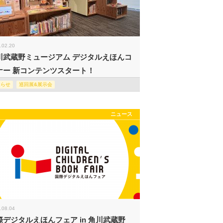
.02.20
川武蔵野ミュージアム デジタルえほんコ
ナー 新コンテンツスタート！
知らせ
巡回展&展示会
ニュース
.08.04
際デジタルえほんフェア in 角川武蔵野