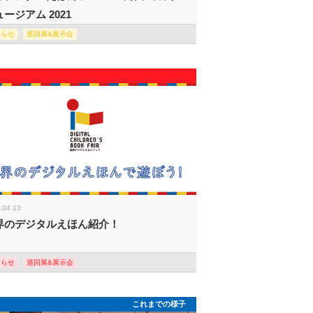
ージアム 2021
知らせ
巡回展&展示会
.04.13
界のデジタルえほん紹介！
知らせ
巡回展&展示会
これまでの様子