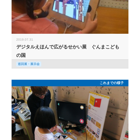
2019.07.31
デジタルえほんで広がるせかい展 ぐんまこども
の国
巡回展・展示会
これまでの様子