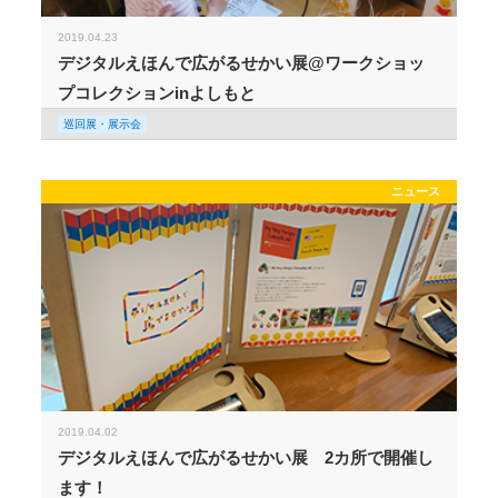
2019.04.23
デジタルえほんで広がるせかい展@ワークショッ
プコレクションinよしもと
巡回展・展示会
ニュース
2019.04.02
デジタルえほんで広がるせかい展 2カ所で開催し
ます！