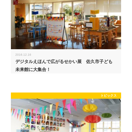
2016.12.16
デジタルえほんで広がるせかい展 佐久市子ども
未来館に大集合！
トピックス