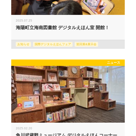
2025.07.25
海陽町立海南図書館 デジタルえほん室 開館！
お知らせ
国際デジタルえほんフェア
巡回展&展示会
ニュース
2025.02.20
角川武蔵野ミュージアム デジタルえほんコーナー