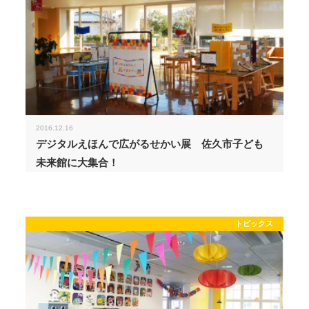
2016.12.16
デジタルえほんで広がるせかい展 佐久市子ども
未来館に大集合！
トピックス