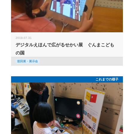
2019.07.31
デジタルえほんで広がるせかい展 ぐんまこども
の国
巡回展・展示会
これまでの様子