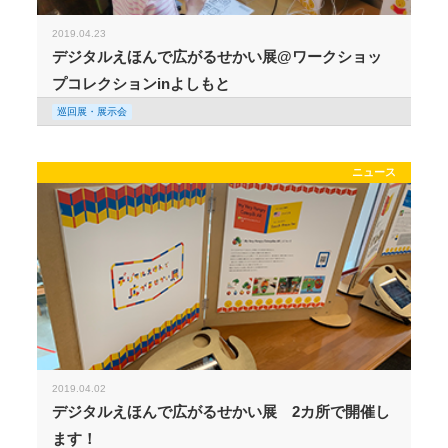
2019.04.23
デジタルえほんで広がるせかい展@ワークショッ
プコレクションinよしもと
巡回展・展示会
ニュース
2019.04.02
デジタルえほんで広がるせかい展 2カ所で開催し
ます！