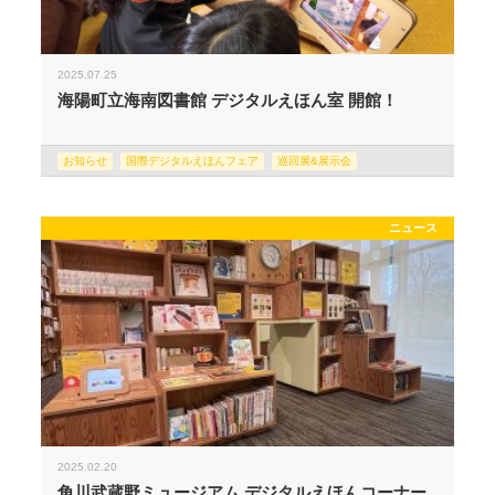
2025.07.25
海陽町立海南図書館 デジタルえほん室 開館！
お知らせ
国際デジタルえほんフェア
巡回展&展示会
ニュース
2025.02.20
角川武蔵野ミュージアム デジタルえほんコーナー