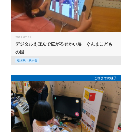
2019.07.31
デジタルえほんで広がるせかい展 ぐんまこども
の国
巡回展・展示会
これまでの様子