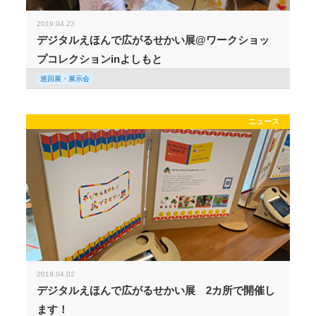
2019.04.23
デジタルえほんで広がるせかい展@ワークショッ
プコレクションinよしもと
巡回展・展示会
ニュース
2019.04.02
デジタルえほんで広がるせかい展 2カ所で開催し
ます！