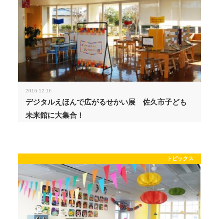
2016.12.16
デジタルえほんで広がるせかい展 佐久市子ども
未来館に大集合！
トピックス