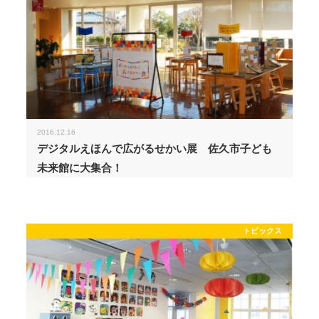
2016.12.16
デジタルえほんで広がるせかい展 佐久市子ども
未来館に大集合！
トピックス