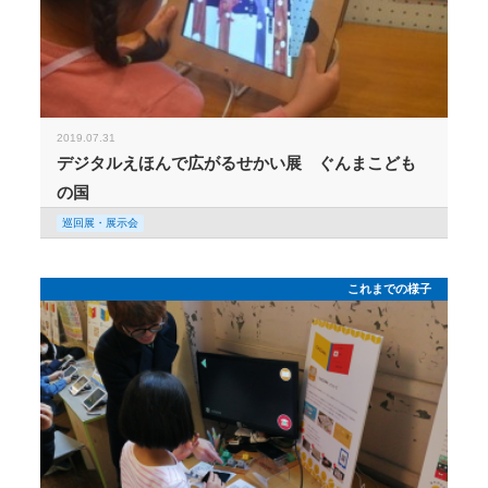
2019.07.31
デジタルえほんで広がるせかい展 ぐんまこども
の国
巡回展・展示会
これまでの様子