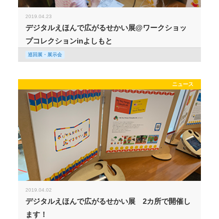
2019.04.23
デジタルえほんで広がるせかい展@ワークショッ
プコレクションinよしもと
巡回展・展示会
ニュース
2019.04.02
デジタルえほんで広がるせかい展 2カ所で開催し
ます！