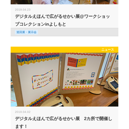
2019.04.23
デジタルえほんで広がるせかい展@ワークショッ
プコレクションinよしもと
巡回展・展示会
ニュース
2019.04.02
デジタルえほんで広がるせかい展 2カ所で開催し
ます！