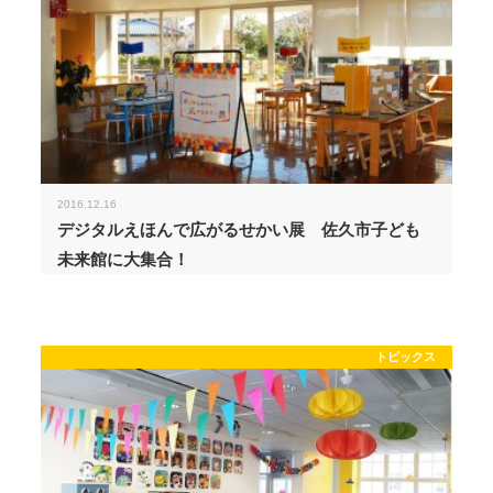
2016.12.16
デジタルえほんで広がるせかい展 佐久市子ども
未来館に大集合！
トピックス