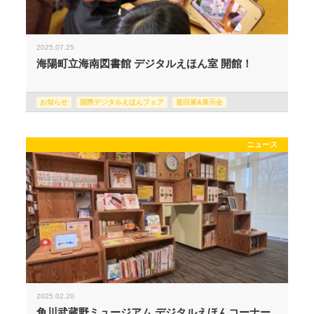
2025.07.25
海陽町立海南図書館 デジタルえほん室 開館！
お知らせ
国際デジタルえほんフェア
巡回展&展示会
ニュース
2025.02.20
角川武蔵野ミュージアム デジタルえほんコーナー