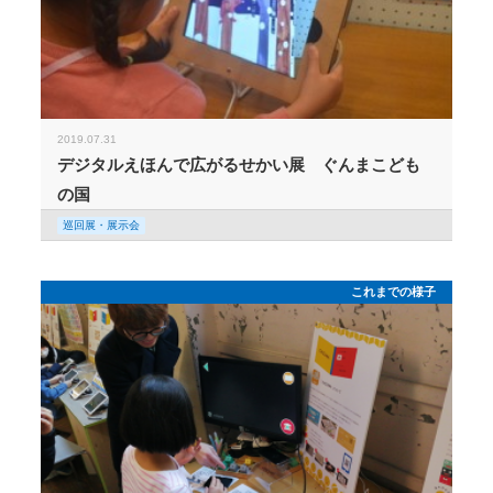
2019.07.31
デジタルえほんで広がるせかい展 ぐんまこども
の国
巡回展・展示会
これまでの様子