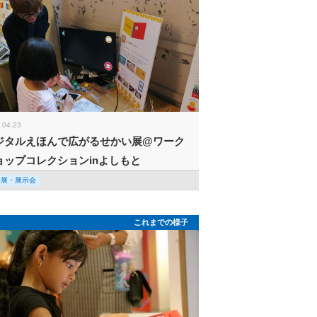
.04.23
ジタルえほんで広がるせかい展@ワーク
ョップコレクションinよしもと
回展・展示会
これまでの様子