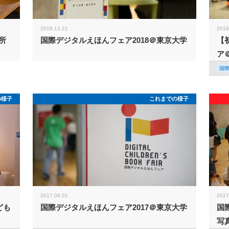
2018.12.21
2018
所
国際デジタルえほんフェア2018＠東京大学
【
ア
国
の様子
これまでの様子
2017.06.01
2017
ども
国際デジタルえほんフェア2017＠東京大学
国
写