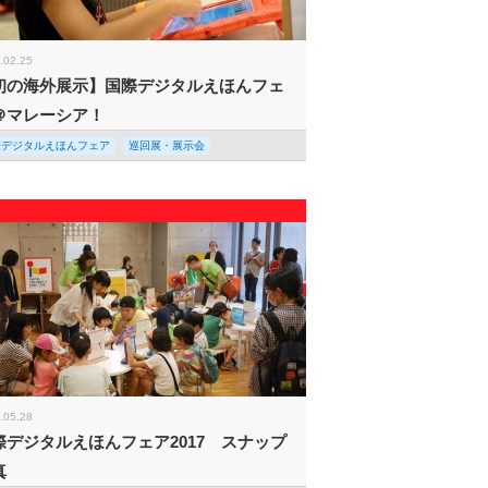
.02.25
初の海外展示】国際デジタルえほんフェ
＠マレーシア！
際デジタルえほんフェア
巡回展・展示会
.05.28
際デジタルえほんフェア2017 スナップ
真