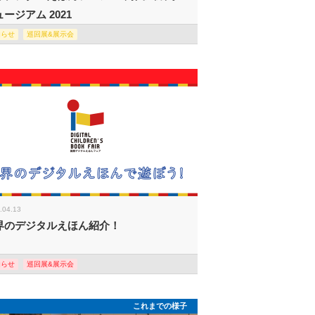
ージアム 2021
知らせ
巡回展&展示会
.04.13
界のデジタルえほん紹介！
知らせ
巡回展&展示会
これまでの様子