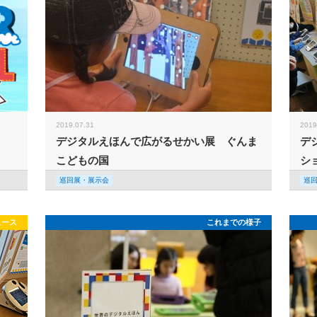
2019.07.31
2019
デジタルえほんで広がるせかい展 ぐんま
デ
こどもの国
シ
巡回展・展示会
巡
ュース
これまでの様子