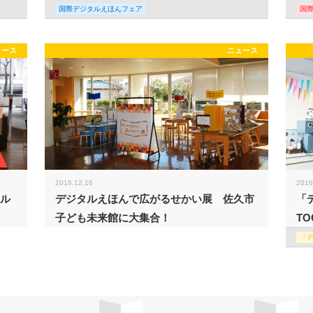
国際デジタルえほんフェア
国
ュース
ニュース
2016.12.16
2016
タル
デジタルえほんで広がるせかい展 佐久市
「
子ども未来館に大集合！
TO
「