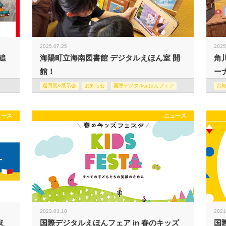
2025.07.25
2025
追
海陽町立海南図書館 デジタルえほん室 開
角
館！
ー
巡回展&展示会
お知らせ
国際デジタルえほんフェア
お
ュース
ニュース
2023.03.10
2021
え
国際デジタルえほんフェア in 春のキッズ
国