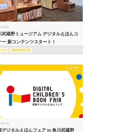
.02.20
川武蔵野ミュージアム デジタルえほんコ
ナー 新コンテンツスタート！
知らせ
巡回展&展示会
ニュース
.08.04
際デジタルえほんフェア in 角川武蔵野