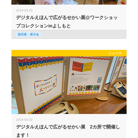
2019.04.23
デジタルえほんで広がるせかい展@ワークショッ
プコレクションinよしもと
巡回展・展示会
ニュース
2019.04.02
デジタルえほんで広がるせかい展 2カ所で開催し
ます！