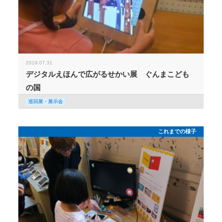
2019.07.31
デジタルえほんで広がるせかい展 ぐんまこども
の国
巡回展・展示会
これまでの様子