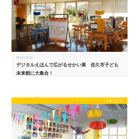
2016.12.16
デジタルえほんで広がるせかい展 佐久市子ども
未来館に大集合！
トピックス