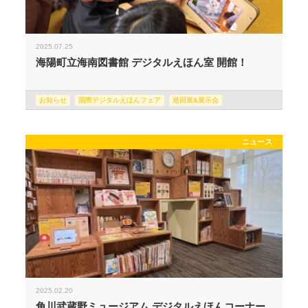
2025.07.25
海陽町立海南図書館 デジタルえほん室 開館！
お知らせ
国際デジタルえほんフェア
巡回展&展示会
ニュース
2025.02.20
角川武蔵野ミュージアム デジタルえほんコーナー