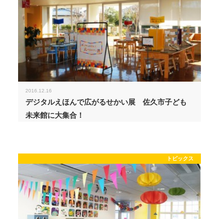
2016.12.16
デジタルえほんで広がるせかい展 佐久市子ども
未来館に大集合！
トピックス