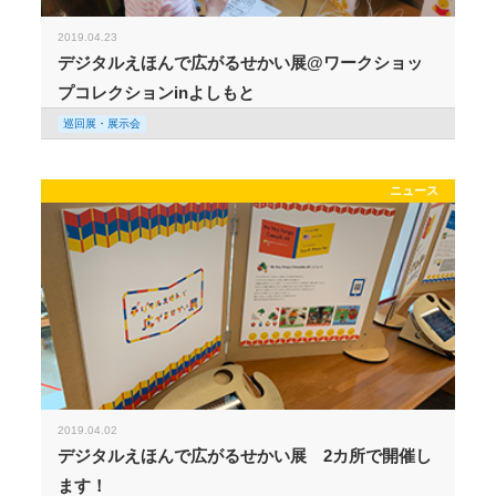
2019.04.23
デジタルえほんで広がるせかい展@ワークショッ
プコレクションinよしもと
巡回展・展示会
ニュース
2019.04.02
デジタルえほんで広がるせかい展 2カ所で開催し
ます！