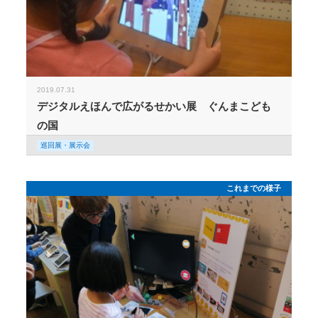
2019.07.31
デジタルえほんで広がるせかい展 ぐんまこども
の国
巡回展・展示会
これまでの様子