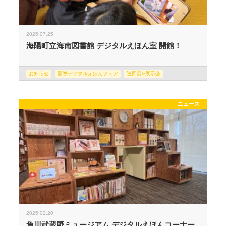
2025.07.25
海陽町立海南図書館 デジタルえほん室 開館！
お知らせ
国際デジタルえほんフェア
巡回展&展示会
ニュース
2025.02.20
角川武蔵野ミュージアム デジタルえほんコーナー