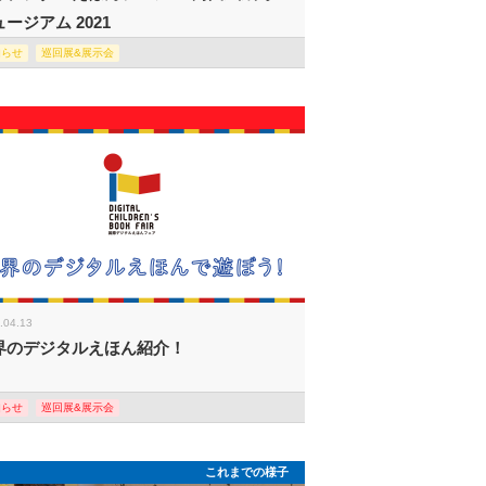
ージアム 2021
知らせ
巡回展&展示会
.04.13
界のデジタルえほん紹介！
知らせ
巡回展&展示会
これまでの様子