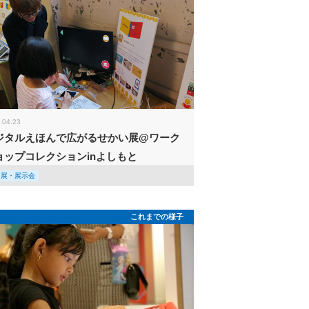
.04.23
ジタルえほんで広がるせかい展@ワーク
ョップコレクションinよしもと
回展・展示会
これまでの様子