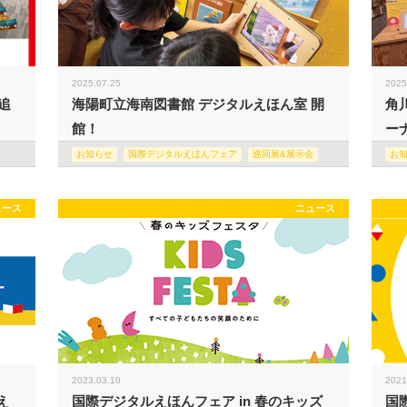
2025.07.25
2025
追
海陽町立海南図書館 デジタルえほん室 開
角
館！
ー
お知らせ
国際デジタルえほんフェア
巡回展&展示会
お
ュース
ニュース
2023.03.10
2021
え
国際デジタルえほんフェア in 春のキッズ
国