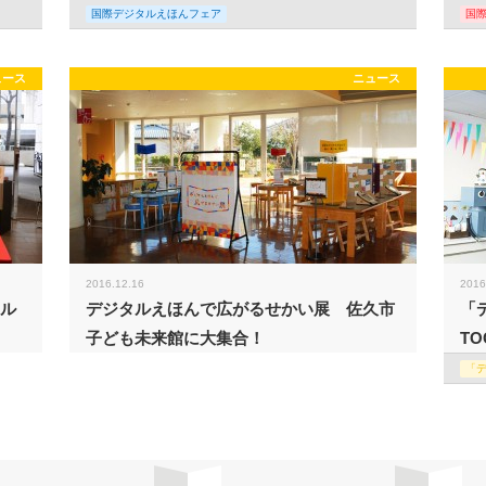
国際デジタルえほんフェア
国
ュース
ニュース
2016.12.16
2016
タル
デジタルえほんで広がるせかい展 佐久市
「
子ども未来館に大集合！
TO
「