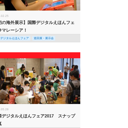
.02.25
初の海外展示】国際デジタルえほんフェ
＠マレーシア！
際デジタルえほんフェア
巡回展・展示会
.05.28
際デジタルえほんフェア2017 スナップ
真