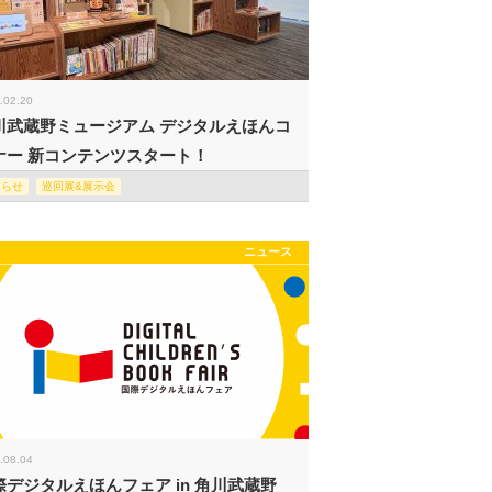
.02.20
川武蔵野ミュージアム デジタルえほんコ
ナー 新コンテンツスタート！
知らせ
巡回展&展示会
ニュース
.08.04
際デジタルえほんフェア in 角川武蔵野