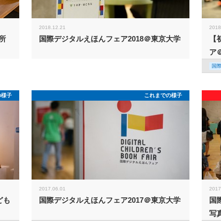
2018.12.21
2018
所
国際デジタルえほんフェア2018＠東京大学
【
ア
国
の様子
これまでの様子
2017.06.01
2017
ども
国際デジタルえほんフェア2017＠東京大学
国
写