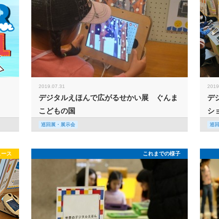
2019.07.31
2019
デジタルえほんで広がるせかい展 ぐんま
デ
こどもの国
シ
巡回展・展示会
巡
ュース
これまでの様子