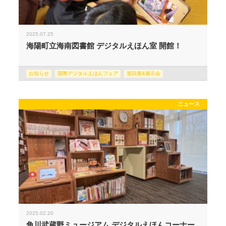
2025.07.25
海陽町立海南図書館 デジタルえほん室 開館！
お知らせ
国際デジタルえほんフェア
巡回展&展示会
ニュース
2025.02.20
角川武蔵野ミュージアム デジタルえほんコーナー