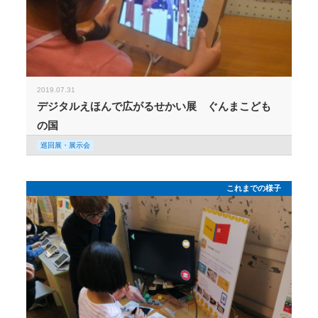
2019.07.31
デジタルえほんで広がるせかい展 ぐんまこども
の国
巡回展・展示会
これまでの様子