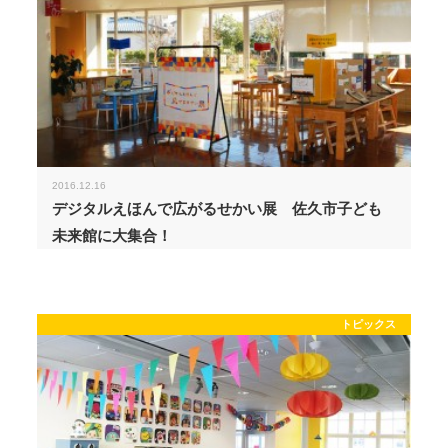
2016.12.16
デジタルえほんで広がるせかい展 佐久市子ども
未来館に大集合！
トピックス