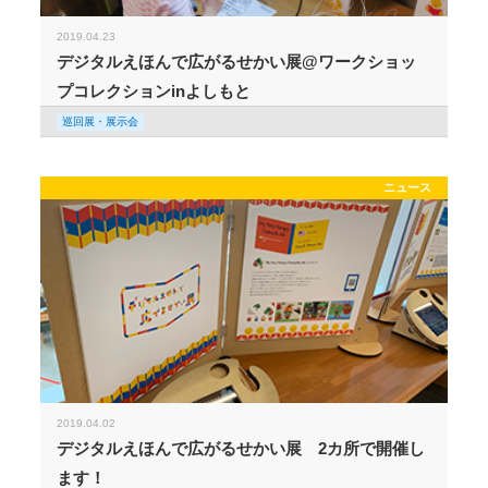
2019.04.23
デジタルえほんで広がるせかい展@ワークショッ
プコレクションinよしもと
巡回展・展示会
ニュース
2019.04.02
デジタルえほんで広がるせかい展 2カ所で開催し
ます！