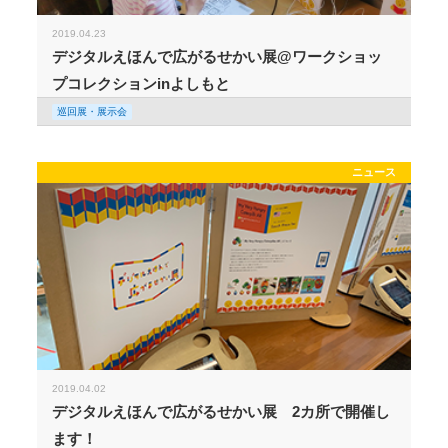
2019.04.23
デジタルえほんで広がるせかい展@ワークショッ
プコレクションinよしもと
巡回展・展示会
ニュース
2019.04.02
デジタルえほんで広がるせかい展 2カ所で開催し
ます！