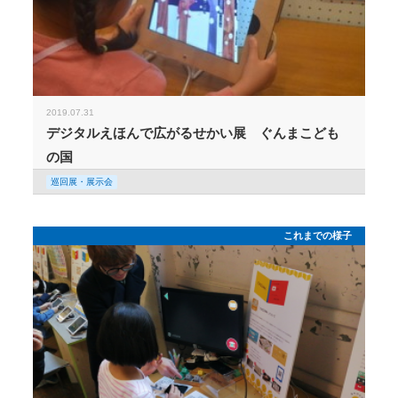
2019.07.31
デジタルえほんで広がるせかい展 ぐんまこども
の国
巡回展・展示会
これまでの様子