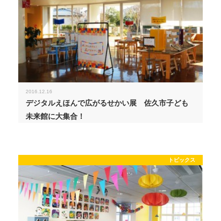
2016.12.16
デジタルえほんで広がるせかい展 佐久市子ども
未来館に大集合！
トピックス