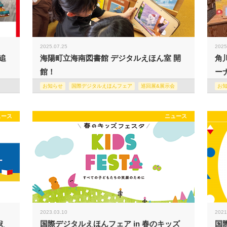
2025.07.25
2025
追
海陽町立海南図書館 デジタルえほん室 開
角
館！
ー
お知らせ
国際デジタルえほんフェア
巡回展&展示会
お
ュース
ニュース
2023.03.10
2021
え
国際デジタルえほんフェア in 春のキッズ
国