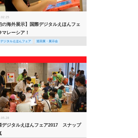
.02.25
初の海外展示】国際デジタルえほんフェ
＠マレーシア！
際デジタルえほんフェア
巡回展・展示会
.05.28
際デジタルえほんフェア2017 スナップ
真