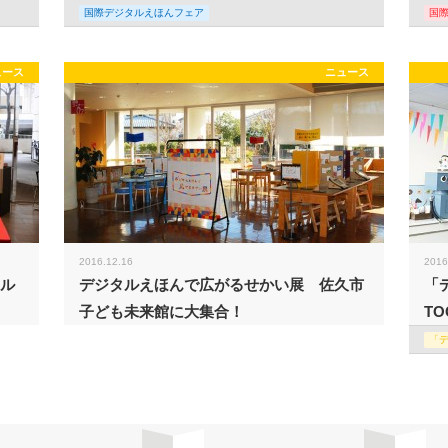
国際デジタルえほんフェア
国
ュース
ニュース
2016.12.16
2016
タル
デジタルえほんで広がるせかい展 佐久市
「
子ども未来館に大集合！
TO
「