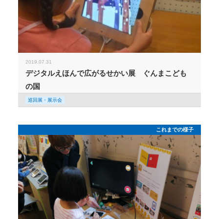
2019.07.31
デジタルえほんで広がるせかい展 ぐんまこども
の国
巡回展・展示会
これまでの様子