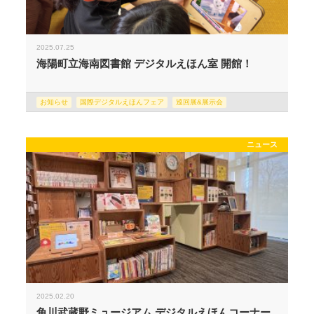
2025.07.25
海陽町立海南図書館 デジタルえほん室 開館！
お知らせ
国際デジタルえほんフェア
巡回展&展示会
ニュース
2025.02.20
角川武蔵野ミュージアム デジタルえほんコーナー