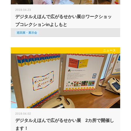
2019.04.23
デジタルえほんで広がるせかい展@ワークショッ
プコレクションinよしもと
巡回展・展示会
ニュース
2019.04.02
デジタルえほんで広がるせかい展 2カ所で開催し
ます！