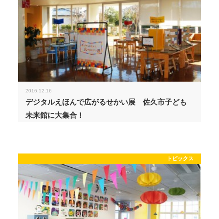
2016.12.16
デジタルえほんで広がるせかい展 佐久市子ども
未来館に大集合！
トピックス