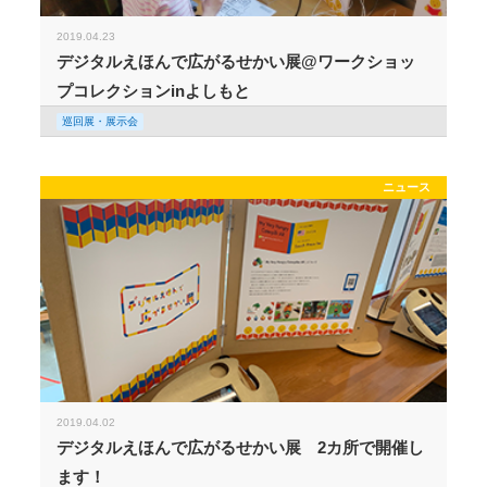
2019.04.23
デジタルえほんで広がるせかい展@ワークショッ
プコレクションinよしもと
巡回展・展示会
ニュース
2019.04.02
デジタルえほんで広がるせかい展 2カ所で開催し
ます！