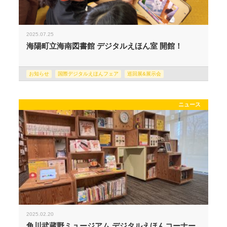
2025.07.25
海陽町立海南図書館 デジタルえほん室 開館！
お知らせ
国際デジタルえほんフェア
巡回展&展示会
ニュース
2025.02.20
角川武蔵野ミュージアム デジタルえほんコーナー