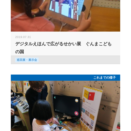
2019.07.31
デジタルえほんで広がるせかい展 ぐんまこども
の国
巡回展・展示会
これまでの様子