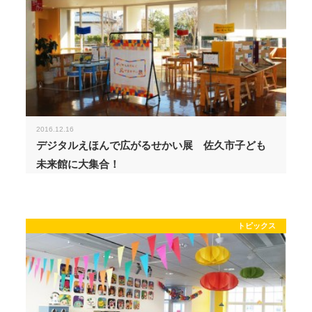
2016.12.16
デジタルえほんで広がるせかい展 佐久市子ども
未来館に大集合！
トピックス