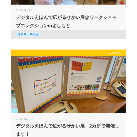
2019.04.23
デジタルえほんで広がるせかい展@ワークショッ
プコレクションinよしもと
巡回展・展示会
ニュース
2019.04.02
デジタルえほんで広がるせかい展 2カ所で開催し
ます！