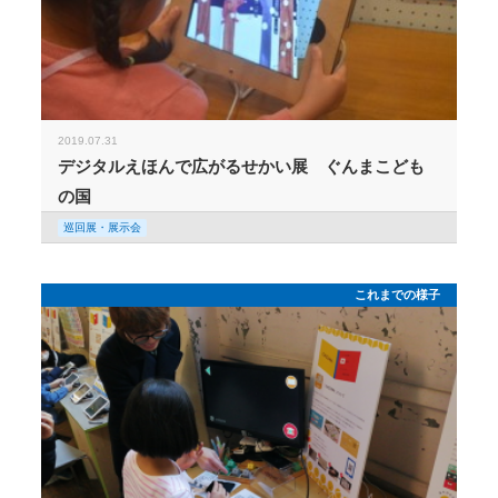
2019.07.31
デジタルえほんで広がるせかい展 ぐんまこども
の国
巡回展・展示会
これまでの様子