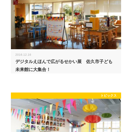
2016.12.16
デジタルえほんで広がるせかい展 佐久市子ども
未来館に大集合！
トピックス