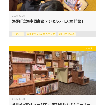
2025.07.25
海陽町立海南図書館 デジタルえほん室 開館！
お知らせ
国際デジタルえほんフェア
巡回展&展示会
ニュース
2025.02.20
角川武蔵野ミュージアム デジタルえほんコーナー