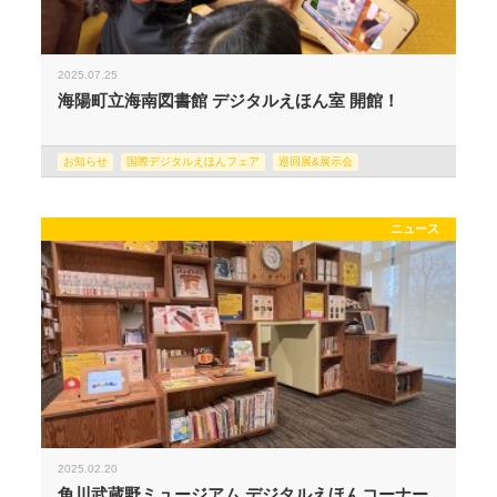
2025.07.25
海陽町立海南図書館 デジタルえほん室 開館！
お知らせ
国際デジタルえほんフェア
巡回展&展示会
ニュース
2025.02.20
角川武蔵野ミュージアム デジタルえほんコーナー