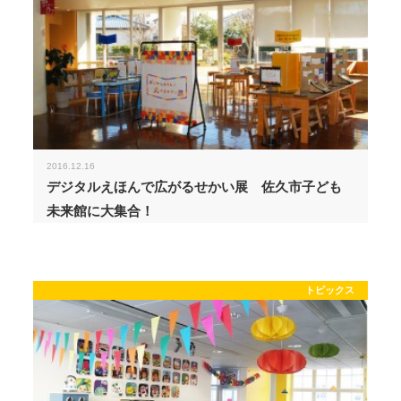
2016.12.16
デジタルえほんで広がるせかい展 佐久市子ども
未来館に大集合！
トピックス