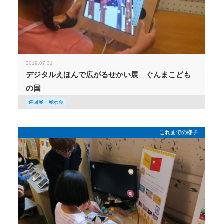
2019.07.31
デジタルえほんで広がるせかい展 ぐんまこども
の国
巡回展・展示会
これまでの様子