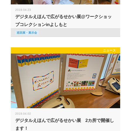
2019.04.23
デジタルえほんで広がるせかい展@ワークショッ
プコレクションinよしもと
巡回展・展示会
ニュース
2019.04.02
デジタルえほんで広がるせかい展 2カ所で開催し
ます！