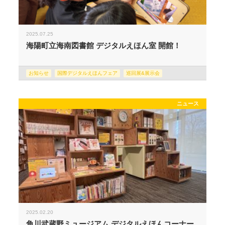
2025.07.25
海陽町立海南図書館 デジタルえほん室 開館！
お知らせ
国際デジタルえほんフェア
巡回展&展示会
ニュース
2025.02.20
角川武蔵野ミュージアム デジタルえほんコーナー