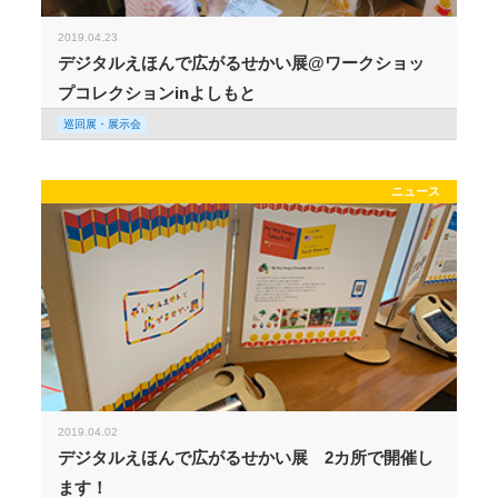
2019.04.23
デジタルえほんで広がるせかい展@ワークショッ
プコレクションinよしもと
巡回展・展示会
ニュース
2019.04.02
デジタルえほんで広がるせかい展 2カ所で開催し
ます！