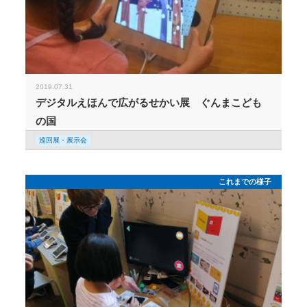
2019.07.31
デジタルえほんで広がるせかい展 ぐんまこども
の国
巡回展・展示会
これまでの様子