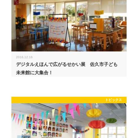
2016.12.16
デジタルえほんで広がるせかい展 佐久市子ども
未来館に大集合！
トピックス