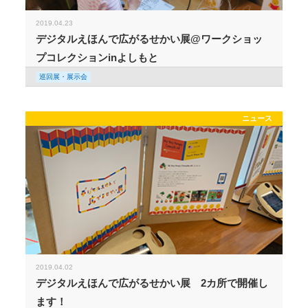
2019.04.23
デジタルえほんで広がるせかい展@ワークショッ
プコレクションinよしもと
巡回展・展示会
ニュース
2019.04.02
デジタルえほんで広がるせかい展 2カ所で開催し
ます！