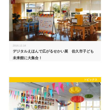
2016.12.16
デジタルえほんで広がるせかい展 佐久市子ども
未来館に大集合！
トピックス