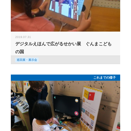
2019.07.31
デジタルえほんで広がるせかい展 ぐんまこども
の国
巡回展・展示会
これまでの様子