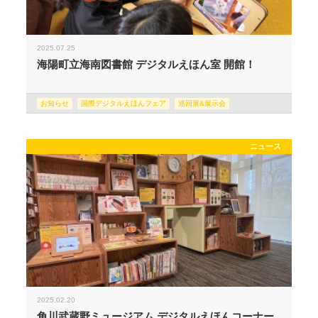
2025.07.25
海陽町立海南図書館 デジタルえほん室 開館！
お知らせ
国際デジタルえほんフェア
巡回展&展示会
ニュース
2025.02.20
角川武蔵野ミュージアム デジタルえほんコーナー