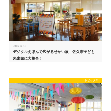
2016.12.16
デジタルえほんで広がるせかい展 佐久市子ども
未来館に大集合！
トピックス