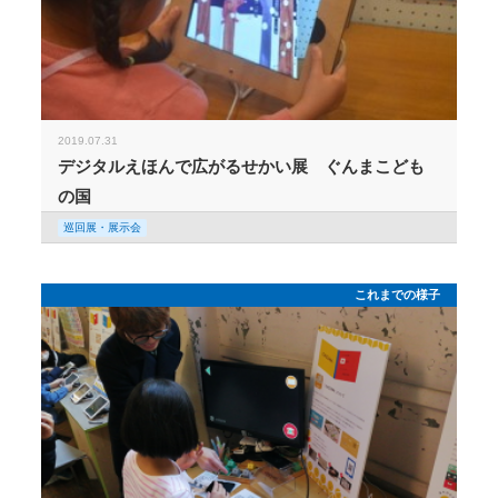
2019.07.31
デジタルえほんで広がるせかい展 ぐんまこども
の国
巡回展・展示会
これまでの様子