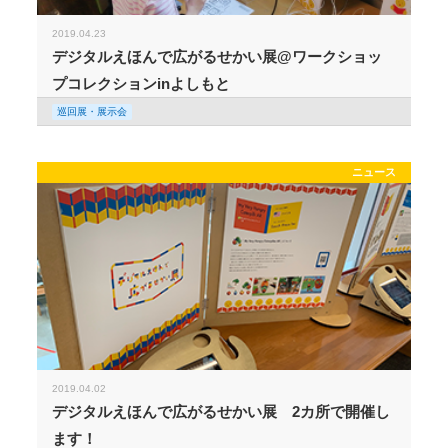
2019.04.23
デジタルえほんで広がるせかい展@ワークショッ
プコレクションinよしもと
巡回展・展示会
ニュース
2019.04.02
デジタルえほんで広がるせかい展 2カ所で開催し
ます！