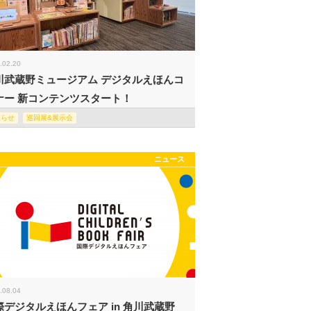
.02.20
川武蔵野ミュージアム デジタルえほんコ
ナー 新コンテンツスタート！
知らせ
巡回展&展示会
ニュース
.08.04
際デジタルえほんフェア in 角川武蔵野