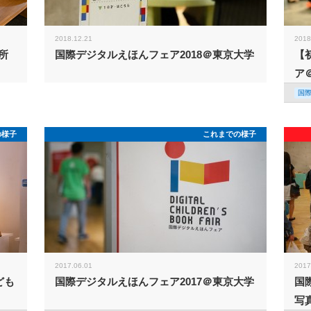
2018.12.21
2018
所
国際デジタルえほんフェア2018＠東京大学
【
ア
国
の様子
これまでの様子
2017.06.01
2017
ども
国際デジタルえほんフェア2017＠東京大学
国
写