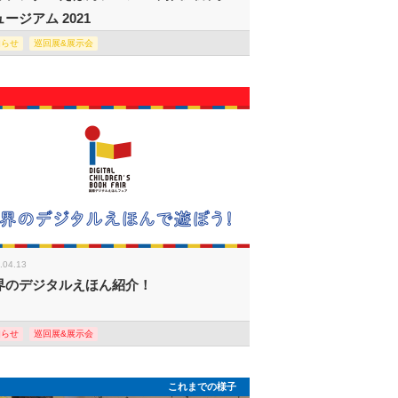
ージアム 2021
知らせ
巡回展&展示会
.04.13
界のデジタルえほん紹介！
知らせ
巡回展&展示会
これまでの様子