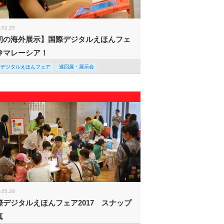
.02.25
初の海外展示】国際デジタルえほんフェ
＠マレーシア！
際デジタルえほんフェア
巡回展・展示会
.05.28
際デジタルえほんフェア2017 スナップ
真