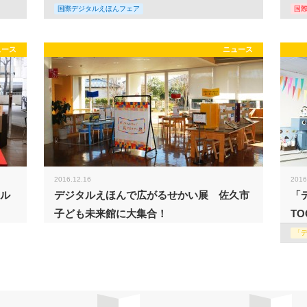
国際デジタルえほんフェア
国
ュース
ニュース
2016.12.16
2016
タル
デジタルえほんで広がるせかい展 佐久市
「
子ども未来館に大集合！
TO
「