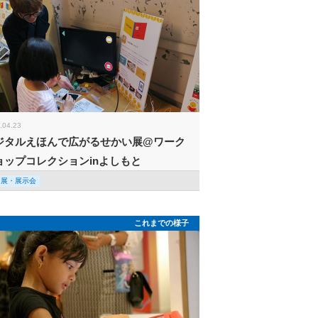
.04.23
ジタルえほんで広がるせかい展@ワーク
ョップコレクションinよしもと
回展・展示会
これまでの様子