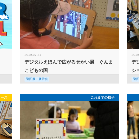
2019.07.31
2019
デジタルえほんで広がるせかい展 ぐんま
デ
こどもの国
シ
巡回展・展示会
巡
ュース
これまでの様子