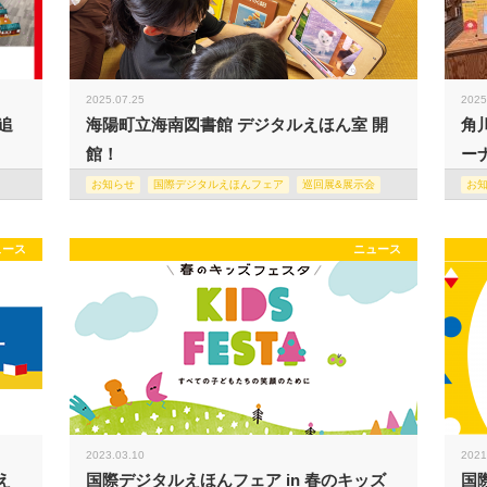
2025.07.25
2025
追
海陽町立海南図書館 デジタルえほん室 開
角
館！
ー
お知らせ
国際デジタルえほんフェア
巡回展&展示会
お
ュース
ニュース
2023.03.10
2021
え
国際デジタルえほんフェア in 春のキッズ
国