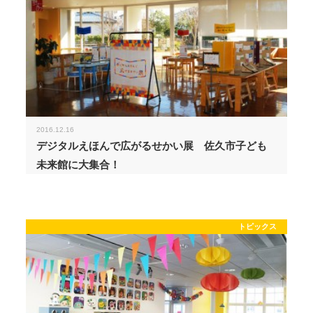
2016.12.16
デジタルえほんで広がるせかい展 佐久市子ども
未来館に大集合！
トピックス