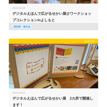
2019.04.23
デジタルえほんで広がるせかい展@ワークショッ
プコレクションinよしもと
巡回展・展示会
ニュース
2019.04.02
デジタルえほんで広がるせかい展 2カ所で開催し
ます！