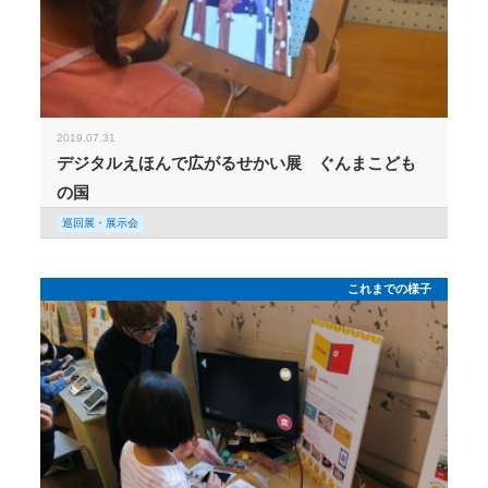
2019.07.31
デジタルえほんで広がるせかい展 ぐんまこども
の国
巡回展・展示会
これまでの様子