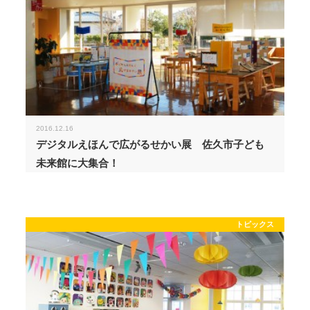
2016.12.16
デジタルえほんで広がるせかい展 佐久市子ども
未来館に大集合！
トピックス