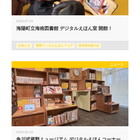
2025.07.25
海陽町立海南図書館 デジタルえほん室 開館！
お知らせ
国際デジタルえほんフェア
巡回展&展示会
ニュース
2025.02.20
角川武蔵野ミュージアム デジタルえほんコーナー