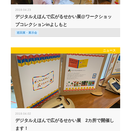
2019.04.23
デジタルえほんで広がるせかい展@ワークショッ
プコレクションinよしもと
巡回展・展示会
ニュース
2019.04.02
デジタルえほんで広がるせかい展 2カ所で開催し
ます！