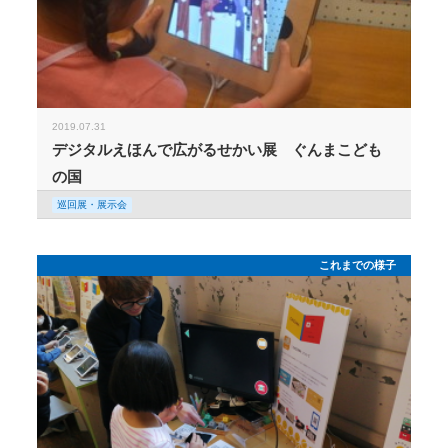
2019.07.31
デジタルえほんで広がるせかい展 ぐんまこども
の国
巡回展・展示会
これまでの様子