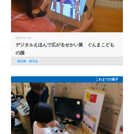
2019.07.31
デジタルえほんで広がるせかい展 ぐんまこども
の国
巡回展・展示会
これまでの様子