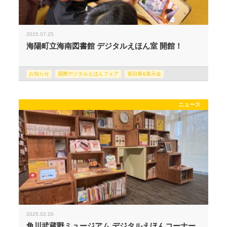
2025.07.25
海陽町立海南図書館 デジタルえほん室 開館！
お知らせ
国際デジタルえほんフェア
巡回展&展示会
ニュース
2025.02.20
角川武蔵野ミュージアム デジタルえほんコーナー