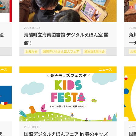
2025.07.25
2025
追
海陽町立海南図書館 デジタルえほん室 開
角
館！
ー
お知らせ
国際デジタルえほんフェア
巡回展&展示会
お
ュース
ニュース
2023.03.10
2021
え
国際デジタルえほんフェア in 春のキッズ
国