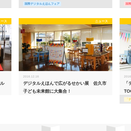
国際デジタルえほんフェア
国
ュース
ニュース
2016.12.16
2016
タル
デジタルえほんで広がるせかい展 佐久市
「
子ども未来館に大集合！
TO
「