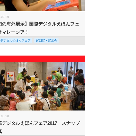
.02.25
初の海外展示】国際デジタルえほんフェ
＠マレーシア！
際デジタルえほんフェア
巡回展・展示会
.05.28
際デジタルえほんフェア2017 スナップ
真