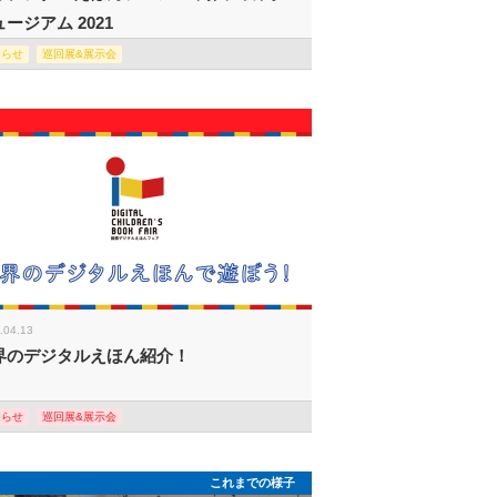
ージアム 2021
知らせ
巡回展&展示会
.04.13
界のデジタルえほん紹介！
知らせ
巡回展&展示会
これまでの様子