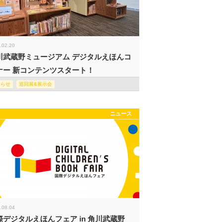
.02.20
川武蔵野ミュージアム デジタルえほんコ
ナー 新コンテンツスタート！
知らせ
巡回展&展示会
ニュース
.08.04
際デジタルえほんフェア in 角川武蔵野