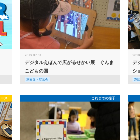
2019.07.31
2019
デジタルえほんで広がるせかい展 ぐんま
デ
こどもの国
シ
巡回展・展示会
巡
ュース
これまでの様子