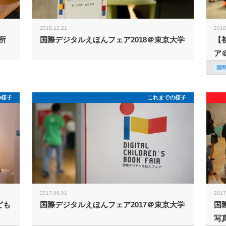
2018.12.21
2018
所
国際デジタルえほんフェア2018＠東京大学
【
ア
国
の様子
これまでの様子
2017.06.01
2017
ども
国際デジタルえほんフェア2017＠東京大学
国
写