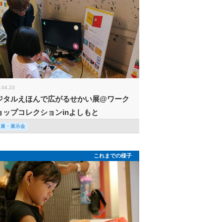
.04.23
ジタルえほんで広がるせかい展@ワーク
ョップコレクションinよしもと
回展・展示会
これまでの様子