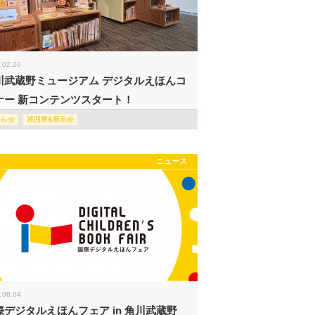
.02.20
川武蔵野ミュージアム デジタルえほんコ
ナー 新コンテンツスタート！
知らせ
巡回展&展示会
ニュース
.08.04
際デジタルえほんフェア in 角川武蔵野