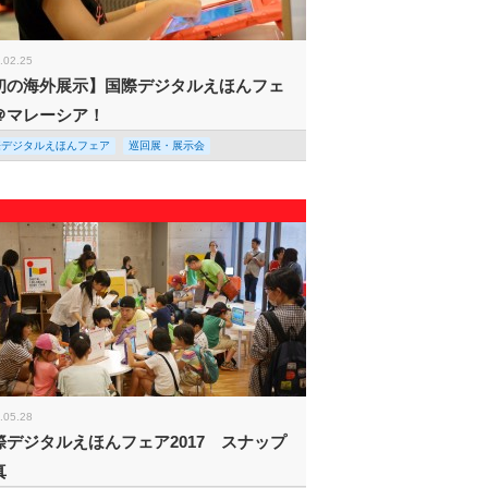
.02.25
初の海外展示】国際デジタルえほんフェ
＠マレーシア！
際デジタルえほんフェア
巡回展・展示会
.05.28
際デジタルえほんフェア2017 スナップ
真