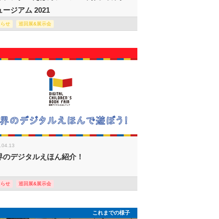
ージアム 2021
知らせ
巡回展&展示会
.04.13
界のデジタルえほん紹介！
知らせ
巡回展&展示会
これまでの様子