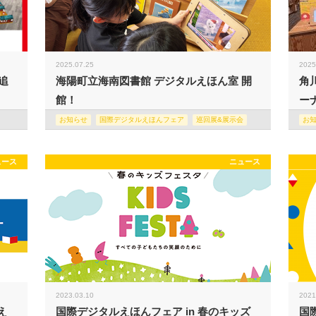
2025.07.25
2025
追
海陽町立海南図書館 デジタルえほん室 開
角
館！
ー
お知らせ
国際デジタルえほんフェア
巡回展&展示会
お
ュース
ニュース
2023.03.10
2021
え
国際デジタルえほんフェア in 春のキッズ
国