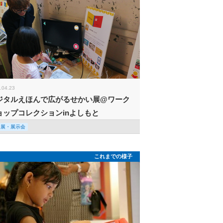
.04.23
ジタルえほんで広がるせかい展@ワーク
ョップコレクションinよしもと
回展・展示会
これまでの様子