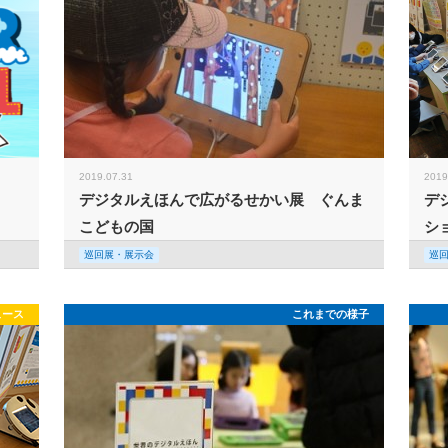
2019.07.31
2019
デジタルえほんで広がるせかい展 ぐんま
デ
こどもの国
シ
巡回展・展示会
巡
ュース
これまでの様子