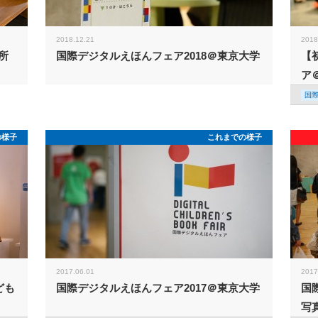
2018.12.21
2018
所
国際デジタルえほんフェア2018＠東京大学
【
ア
国
の様子
これまでの様子
2017.06.01
2017
ども
国際デジタルえほんフェア2017＠東京大学
国
写