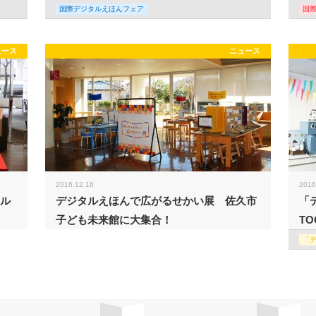
国際デジタルえほんフェア
国
ュース
ニュース
2016.12.16
2016
タル
デジタルえほんで広がるせかい展 佐久市
「
子ども未来館に大集合！
TO
「