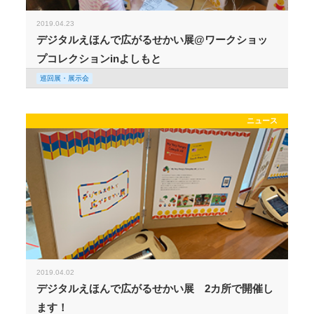
2019.04.23
デジタルえほんで広がるせかい展@ワークショッ
プコレクションinよしもと
巡回展・展示会
ニュース
2019.04.02
デジタルえほんで広がるせかい展 2カ所で開催し
ます！