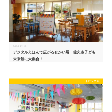
2016.12.16
デジタルえほんで広がるせかい展 佐久市子ども
未来館に大集合！
トピックス