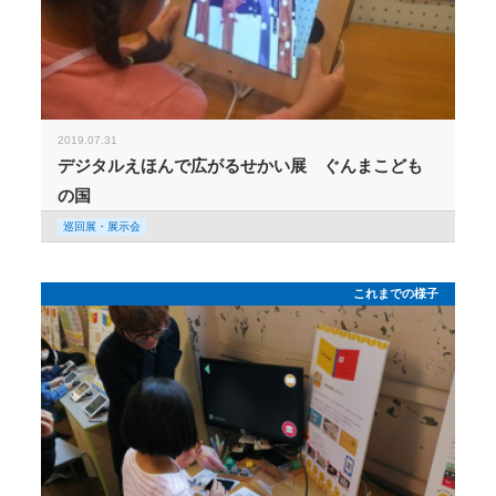
2019.07.31
デジタルえほんで広がるせかい展 ぐんまこども
の国
巡回展・展示会
これまでの様子