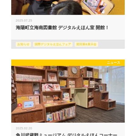
2025.07.25
海陽町立海南図書館 デジタルえほん室 開館！
お知らせ
国際デジタルえほんフェア
巡回展&展示会
ニュース
2025.02.20
角川武蔵野ミュージアム デジタルえほんコーナー