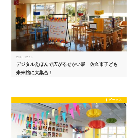
2016.12.16
デジタルえほんで広がるせかい展 佐久市子ども
未来館に大集合！
トピックス