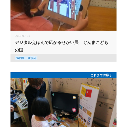
2019.07.31
デジタルえほんで広がるせかい展 ぐんまこども
の国
巡回展・展示会
これまでの様子