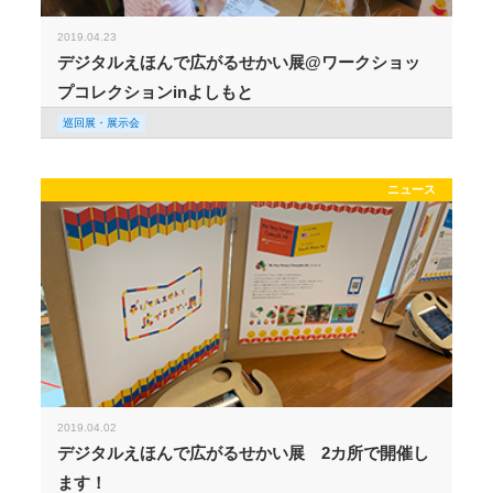
2019.04.23
デジタルえほんで広がるせかい展@ワークショッ
プコレクションinよしもと
巡回展・展示会
ニュース
2019.04.02
デジタルえほんで広がるせかい展 2カ所で開催し
ます！