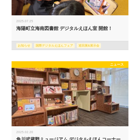
2025.07.25
海陽町立海南図書館 デジタルえほん室 開館！
お知らせ
国際デジタルえほんフェア
巡回展&展示会
ニュース
2025.02.20
角川武蔵野ミュージアム デジタルえほんコーナー