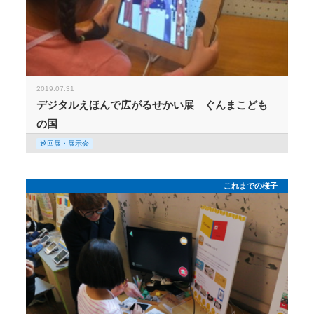
2019.07.31
デジタルえほんで広がるせかい展 ぐんまこども
の国
巡回展・展示会
これまでの様子