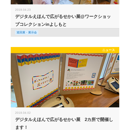
2019.04.23
デジタルえほんで広がるせかい展@ワークショッ
プコレクションinよしもと
巡回展・展示会
ニュース
2019.04.02
デジタルえほんで広がるせかい展 2カ所で開催し
ます！