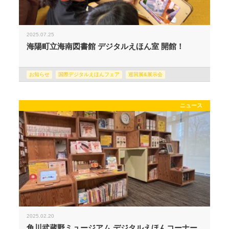
2025.07.25
海陽町立海南図書館 デジタルえほん室 開館！
お知らせ
国際デジタルえほんフェア
巡回展&展示会
ニュース
2025.02.20
角川武蔵野ミュージアム デジタルえほんコーナー