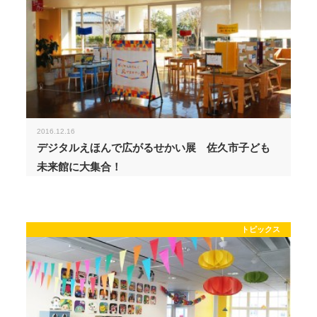
2016.12.16
デジタルえほんで広がるせかい展 佐久市子ども
未来館に大集合！
トピックス