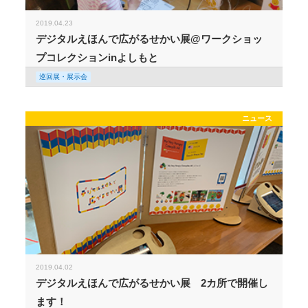
2019.04.23
デジタルえほんで広がるせかい展@ワークショッ
プコレクションinよしもと
巡回展・展示会
ニュース
2019.04.02
デジタルえほんで広がるせかい展 2カ所で開催し
ます！