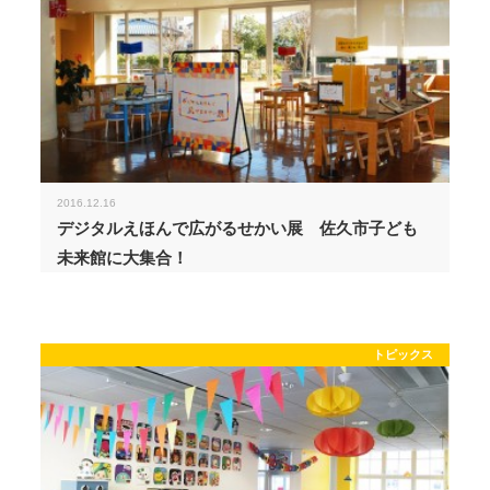
2016.12.16
デジタルえほんで広がるせかい展 佐久市子ども
未来館に大集合！
トピックス