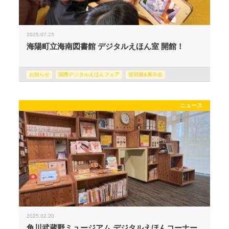
2025.07.25
海陽町立海南図書館 デジタルえほん室 開館！
お知らせ
国際デジタルえほんフェア
巡回展&展示会
ニュース
2025.02.20
角川武蔵野ミュージアム デジタルえほんコーナー