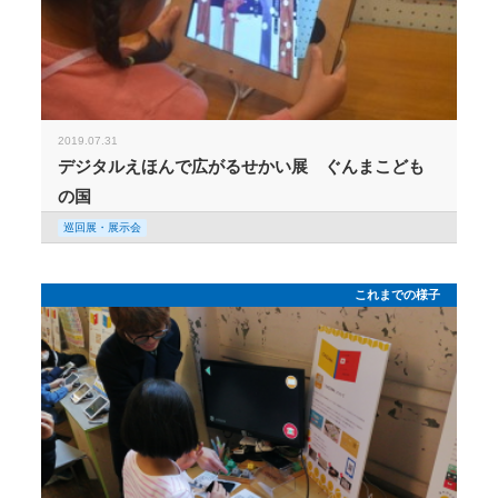
2019.07.31
デジタルえほんで広がるせかい展 ぐんまこども
の国
巡回展・展示会
これまでの様子