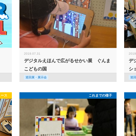
2019.07.31
2019
デジタルえほんで広がるせかい展 ぐんま
デ
こどもの国
シ
巡回展・展示会
巡
ュース
これまでの様子