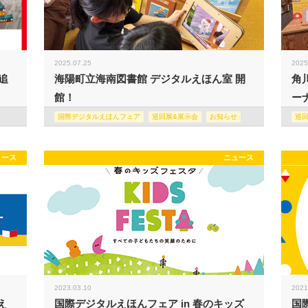
2025.07.25
2025
追
海陽町立海南図書館 デジタルえほん室 開
角
館！
ー
国際デジタルえほんフェア
巡回展&展示会
お知らせ
巡
ュース
ニュース
2023.03.10
2021
え
国際デジタルえほんフェア in 春のキッズ
国