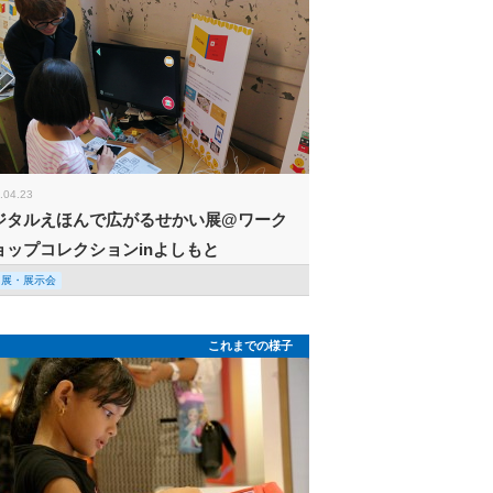
.04.23
ジタルえほんで広がるせかい展@ワーク
ョップコレクションinよしもと
回展・展示会
これまでの様子