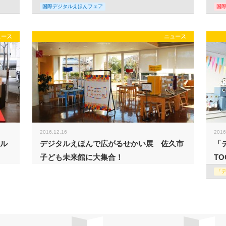
国際デジタルえほんフェア
国
ュース
ニュース
2016.12.16
2016
タル
デジタルえほんで広がるせかい展 佐久市
「
子ども未来館に大集合！
TO
「