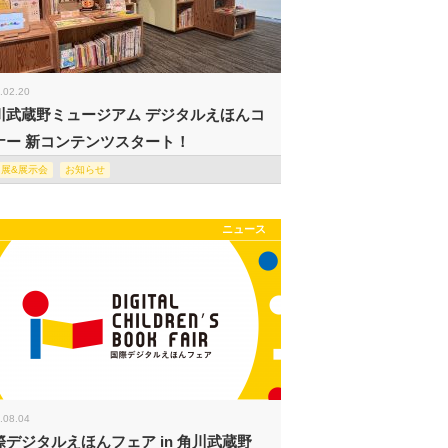
.02.20
川武蔵野ミュージアム デジタルえほんコ
ナー 新コンテンツスタート！
回展&展示会
お知らせ
ニュース
.08.04
際デジタルえほんフェア in 角川武蔵野