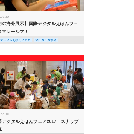
.02.25
初の海外展示】国際デジタルえほんフェ
＠マレーシア！
際デジタルえほんフェア
巡回展・展示会
.05.28
際デジタルえほんフェア2017 スナップ
真