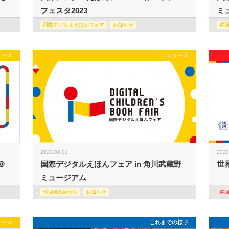
フェスタ2023
ミュ
国際デジタルえほんフェア
お知らせ
巡
ュース
ニュース
2020.08.01
2020
＠
国際デジタルえほんフェア in 角川武蔵野
世
ミュージアム
巡回展&展示会
お知らせ
巡
ュース
これまでの様子