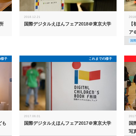
2018.12.21
2018
所
国際デジタルえほんフェア2018＠東京大学
【
ア
国
の様子
これまでの様子
2017.06.01
2017
ども
国際デジタルえほんフェア2017＠東京大学
国
写