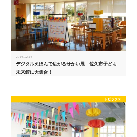
2016.12.16
デジタルえほんで広がるせかい展 佐久市子ども
未来館に大集合！
トピックス