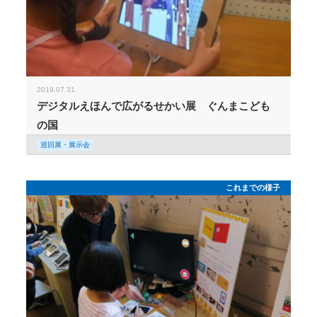
2019.07.31
デジタルえほんで広がるせかい展 ぐんまこども
の国
巡回展・展示会
これまでの様子