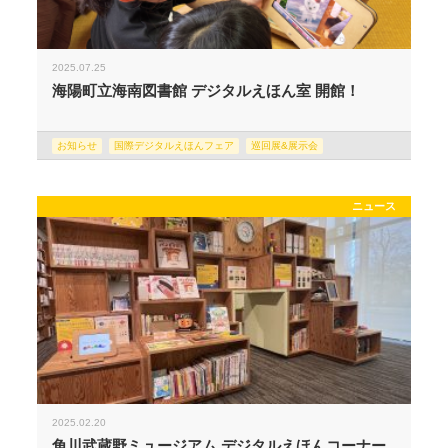
2025.07.25
海陽町立海南図書館 デジタルえほん室 開館！
お知らせ
国際デジタルえほんフェア
巡回展&展示会
ニュース
2025.02.20
角川武蔵野ミュージアム デジタルえほんコーナー