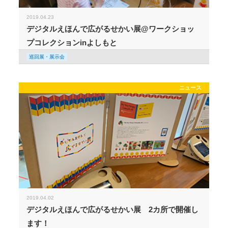
2019.04.23
デジタルえほんで広がるせかい展@ワークショッ
プコレクションinよしもと
巡回展・展示会
ニュース
2019.04.02
デジタルえほんで広がるせかい展 2カ所で開催し
ます！