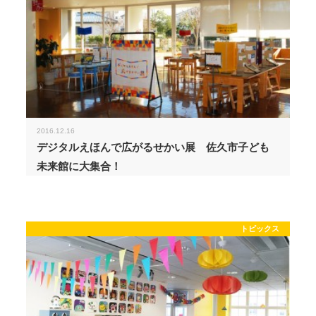
2016.12.16
デジタルえほんで広がるせかい展 佐久市子ども
未来館に大集合！
トピックス