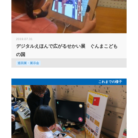
2019.07.31
デジタルえほんで広がるせかい展 ぐんまこども
の国
巡回展・展示会
これまでの様子