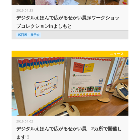
2019.04.23
デジタルえほんで広がるせかい展@ワークショッ
プコレクションinよしもと
巡回展・展示会
ニュース
2019.04.02
デジタルえほんで広がるせかい展 2カ所で開催し
ます！