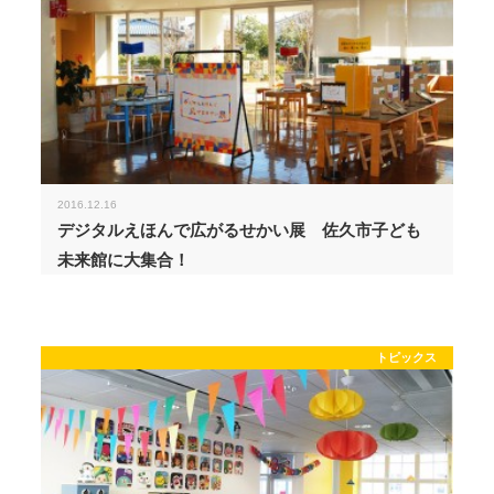
2016.12.16
デジタルえほんで広がるせかい展 佐久市子ども
未来館に大集合！
トピックス