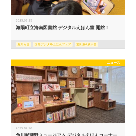
2025.07.25
海陽町立海南図書館 デジタルえほん室 開館！
お知らせ
国際デジタルえほんフェア
巡回展&展示会
ニュース
2025.02.20
角川武蔵野ミュージアム デジタルえほんコーナー