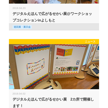
2019.04.23
デジタルえほんで広がるせかい展@ワークショッ
プコレクションinよしもと
巡回展・展示会
ニュース
2019.04.02
デジタルえほんで広がるせかい展 2カ所で開催し
ます！