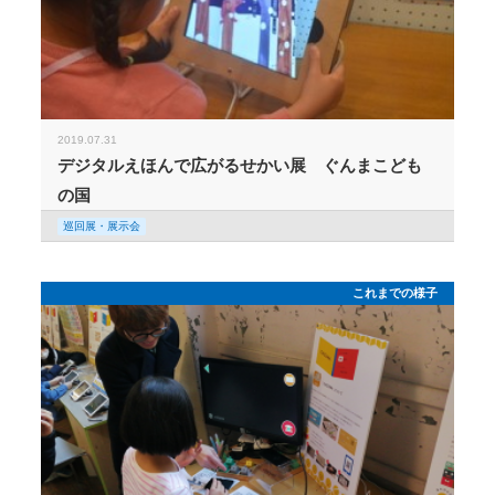
2019.07.31
デジタルえほんで広がるせかい展 ぐんまこども
の国
巡回展・展示会
これまでの様子