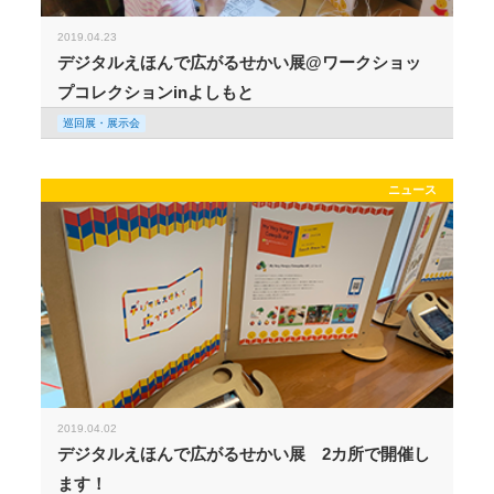
2019.04.23
デジタルえほんで広がるせかい展@ワークショッ
プコレクションinよしもと
巡回展・展示会
ニュース
2019.04.02
デジタルえほんで広がるせかい展 2カ所で開催し
ます！