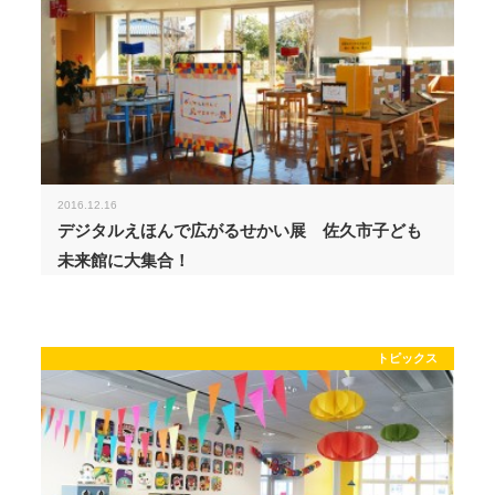
2016.12.16
デジタルえほんで広がるせかい展 佐久市子ども
未来館に大集合！
トピックス