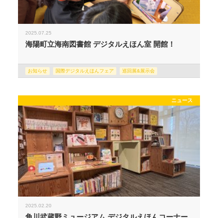
2025.07.25
海陽町立海南図書館 デジタルえほん室 開館！
お知らせ
国際デジタルえほんフェア
巡回展&展示会
ニュース
2025.02.20
角川武蔵野ミュージアム デジタルえほんコーナー