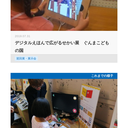
2019.07.31
デジタルえほんで広がるせかい展 ぐんまこども
の国
巡回展・展示会
これまでの様子