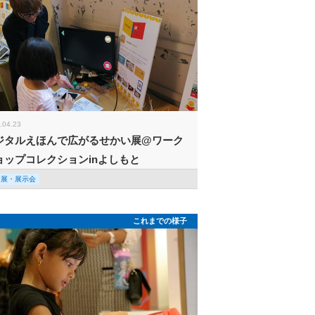
.04.23
ジタルえほんで広がるせかい展@ワーク
ョップコレクションinよしもと
回展・展示会
これまでの様子