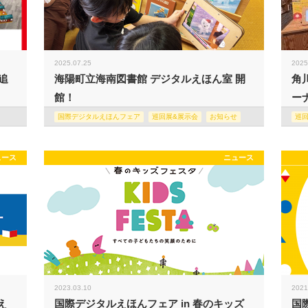
2025.07.25
2025
追
海陽町立海南図書館 デジタルえほん室 開
角
館！
ー
国際デジタルえほんフェア
巡回展&展示会
お知らせ
巡
ュース
ニュース
2023.03.10
2021
え
国際デジタルえほんフェア in 春のキッズ
国