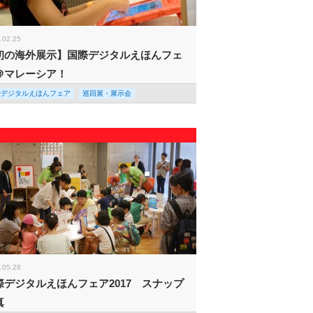
.02.25
初の海外展示】国際デジタルえほんフェ
＠マレーシア！
際デジタルえほんフェア
巡回展・展示会
.05.28
際デジタルえほんフェア2017 スナップ
真