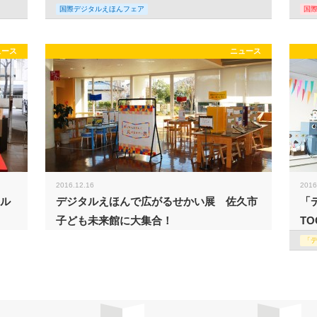
国際デジタルえほんフェア
国
ュース
ニュース
2016.12.16
2016
タル
デジタルえほんで広がるせかい展 佐久市
「
子ども未来館に大集合！
TO
「