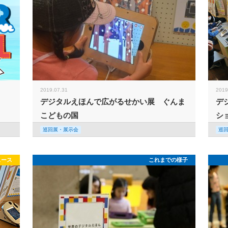
2019.07.31
2019
デジタルえほんで広がるせかい展 ぐんま
デ
こどもの国
シ
巡回展・展示会
巡
ュース
これまでの様子