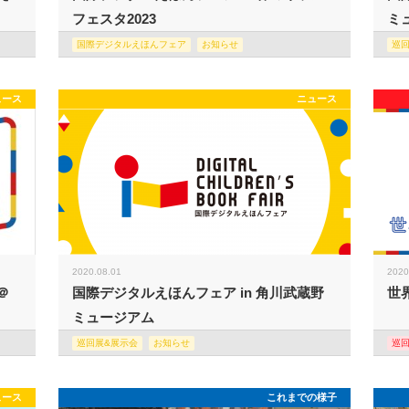
フェスタ2023
ミュ
国際デジタルえほんフェア
お知らせ
巡
ュース
ニュース
2020.08.01
2020
＠
国際デジタルえほんフェア in 角川武蔵野
世
ミュージアム
巡回展&展示会
お知らせ
巡
ュース
これまでの様子