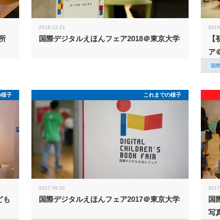
2018.12.21
2018
所
国際デジタルえほんフェア2018＠東京大学
【
ア
国
の様子
これまでの様子
2017.06.01
2017
ども
国際デジタルえほんフェア2017＠東京大学
国
写