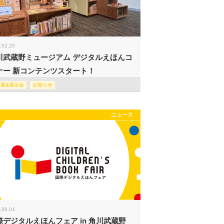
.02.20
川武蔵野ミュージアム デジタルえほんコ
ナー 新コンテンツスタート！
回展&展示会
お知らせ
ニュース
.08.04
際デジタルえほんフェア in 角川武蔵野