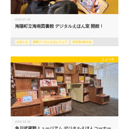
2025.07.25
海陽町立海南図書館 デジタルえほん室 開館！
お知らせ
国際デジタルえほんフェア
巡回展&展示会
ニュース
2025.02.20
角川武蔵野ミュージアム デジタルえほんコーナー