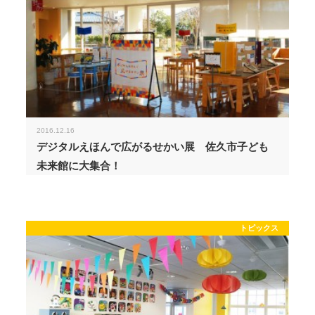
2016.12.16
デジタルえほんで広がるせかい展 佐久市子ども
未来館に大集合！
トピックス