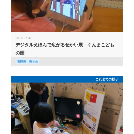
2019.07.31
デジタルえほんで広がるせかい展 ぐんまこども
の国
巡回展・展示会
これまでの様子