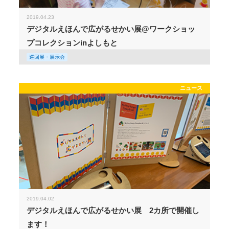
2019.04.23
デジタルえほんで広がるせかい展@ワークショッ
プコレクションinよしもと
巡回展・展示会
ニュース
2019.04.02
デジタルえほんで広がるせかい展 2カ所で開催し
ます！