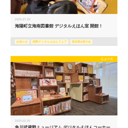
2025.07.25
海陽町立海南図書館 デジタルえほん室 開館！
お知らせ
国際デジタルえほんフェア
巡回展&展示会
ニュース
2025.02.20
角川武蔵野ミュージアム デジタルえほんコーナー