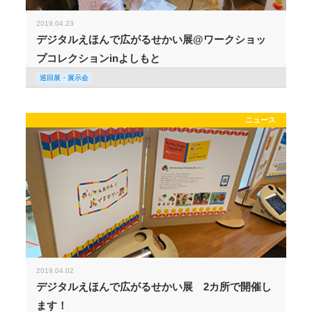
2019.04.23
デジタルえほんで広がるせかい展@ワークショッ
プコレクションinよしもと
巡回展・展示会
ニュース
2019.04.02
デジタルえほんで広がるせかい展 2カ所で開催し
ます！