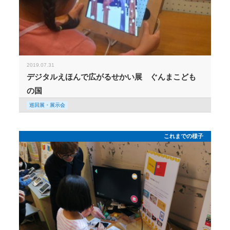
2019.07.31
デジタルえほんで広がるせかい展 ぐんまこども
の国
巡回展・展示会
これまでの様子