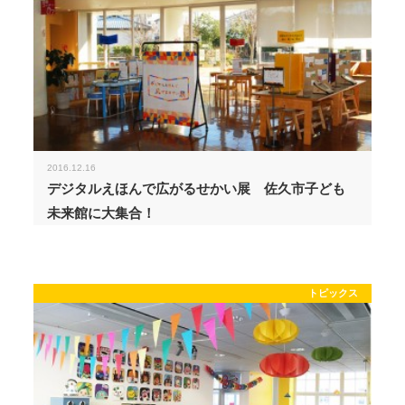
2016.12.16
デジタルえほんで広がるせかい展 佐久市子ども
未来館に大集合！
トピックス