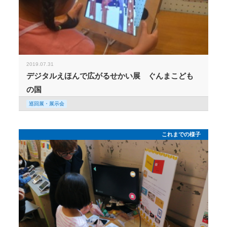
2019.07.31
デジタルえほんで広がるせかい展 ぐんまこども
の国
巡回展・展示会
これまでの様子