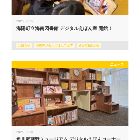
2025.07.25
海陽町立海南図書館 デジタルえほん室 開館！
お知らせ
国際デジタルえほんフェア
巡回展&展示会
ニュース
2025.02.20
角川武蔵野ミュージアム デジタルえほんコーナー