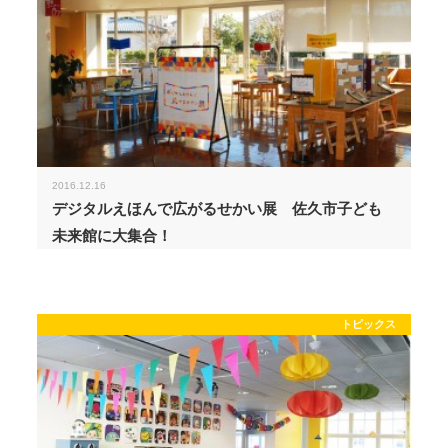
2016.12.16
デジタルえほんで広がるせかい展 佐久市子ども
未来館に大集合！
トピックス