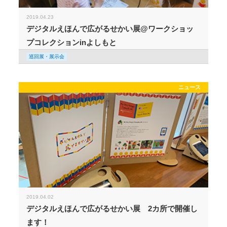
2019.04.23
デジタルえほんで広がるせかい展@ワークショッ
プコレクションinよしもと
巡回展・展示会
ニュース
2019.04.02
デジタルえほんで広がるせかい展 2カ所で開催し
ます！