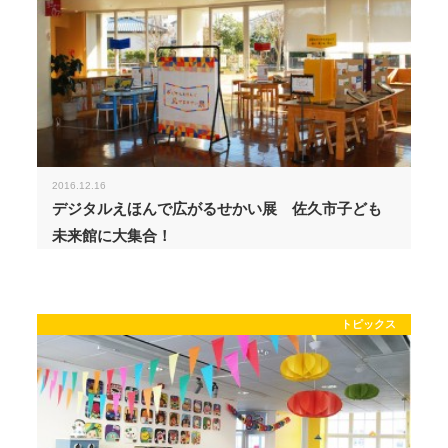
2016.12.16
デジタルえほんで広がるせかい展 佐久市子ども
未来館に大集合！
トピックス