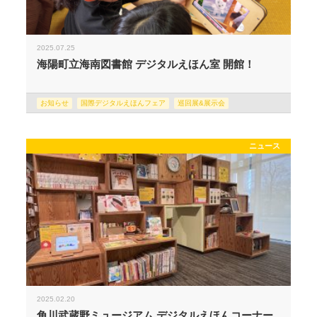
2025.07.25
海陽町立海南図書館 デジタルえほん室 開館！
お知らせ
国際デジタルえほんフェア
巡回展&展示会
ニュース
2025.02.20
角川武蔵野ミュージアム デジタルえほんコーナー