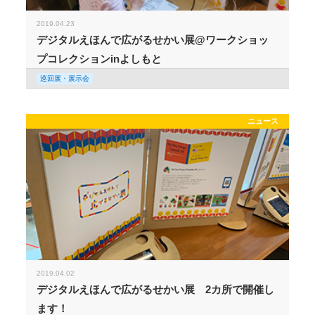
2019.04.23
デジタルえほんで広がるせかい展@ワークショッ
プコレクションinよしもと
巡回展・展示会
ニュース
2019.04.02
デジタルえほんで広がるせかい展 2カ所で開催し
ます！