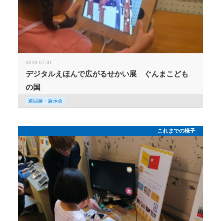
2019.07.31
デジタルえほんで広がるせかい展 ぐんまこども
の国
巡回展・展示会
これまでの様子